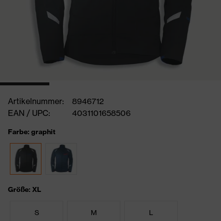
Artikelnummer:
8946712
EAN / UPC:
4031101658506
Farbe: graphit
Größe: XL
S
M
L