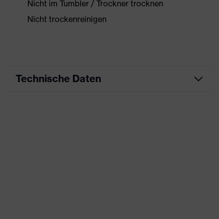
Nicht im Tumbler / Trockner trocknen
Nicht trockenreinigen
Technische Daten
Produktart
Arbeitskleidung
Produkttyp
Jacke
Produktart
-
Untertypen
Produktfamilie
uvex suxxeed
Farbe
grau