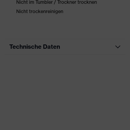
Nicht im Tumbler / Trockner trocknen
Nicht trockenreinigen
Technische Daten
Produktart
Arbeitskleidung
Produkttyp
Jacke
Produktart
-
Untertypen
Produktfamilie
uvex suxxeed
Farbe
grau