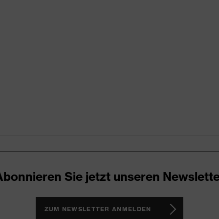
 (24.HDE.31919)
 Kniepolstertaschen, reflektierende Designelemente,
n Taschen, teilweise mit Patte
Abonnieren Sie jetzt unseren Newslette
wolle
ZUM NEWSLETTER ANMELDEN