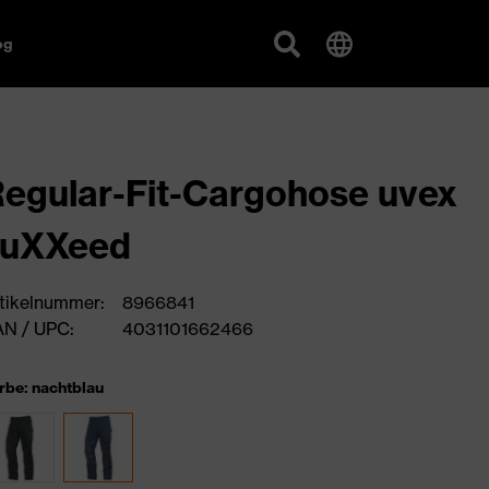
og
egular-Fit-Cargohose uvex
suXXeed
tikelnummer:
8966841
N / UPC:
4031101662466
rbe: nachtblau