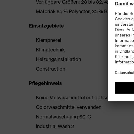
Verfügbare Größen: 23 bis 32, 42 bis 66 und
Material: 65 % Polyester, 35 % Baumwolle
Einsatzgebiete
Klempnerei
Klimatechnik
Heizungsinstallation
Construction
Pflegehinweis
Keine Vollwaschmittel mit optischem Aufhe
Colorwaschmittel verwenden
Normalwaschgang 60°C
Industrial Wash 2