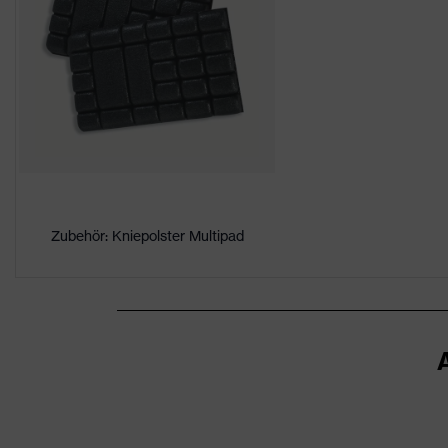
Geschlecht
Herren
Zertifikate
OEKO-TEX® STANDARD 100
Belüftungszonen, Flexbund,
Ausstattung
Stretcheinsätze, Vielzahl a
Belüftungen
Beinbelüftung
Eignung für
staubig, trocken
Zubehör: Kniepolster Multipad
Arbeitsumgebung
Flächengewicht
245
Oberstoff 1
Marketingfarbe
nachtblau
Material Oberstoff
Polyester (recycelt), Baum
1