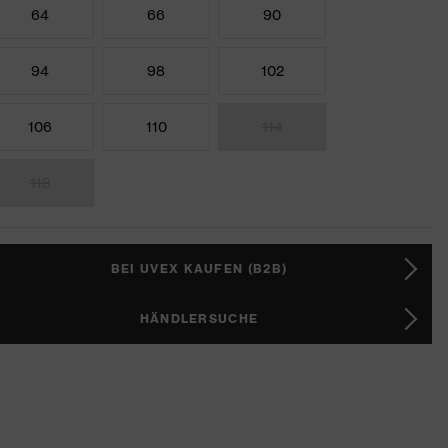
64
66
90
94
98
102
106
110
114
118
BEI UVEX KAUFEN (B2B)
HÄNDLERSUCHE