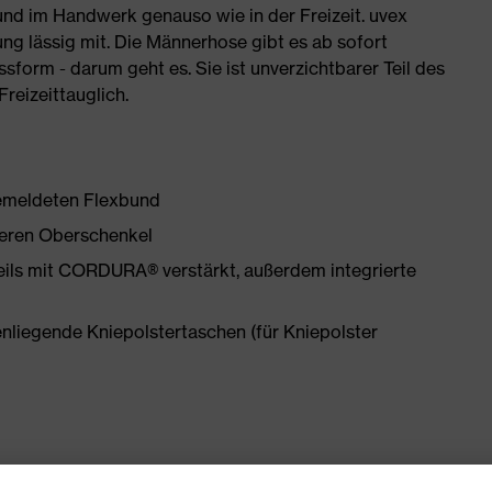
 und im Handwerk genauso wie in der Freizeit. uvex
g lässig mit. Die Männerhose gibt es ab sofort
ssform - darum geht es. Sie ist unverzichtbarer Teil des
eizeittauglich.
emeldeten Flexbund
teren Oberschenkel
ils mit CORDURA® verstärkt, außerdem integrierte
iegende Kniepolstertaschen (für Kniepolster