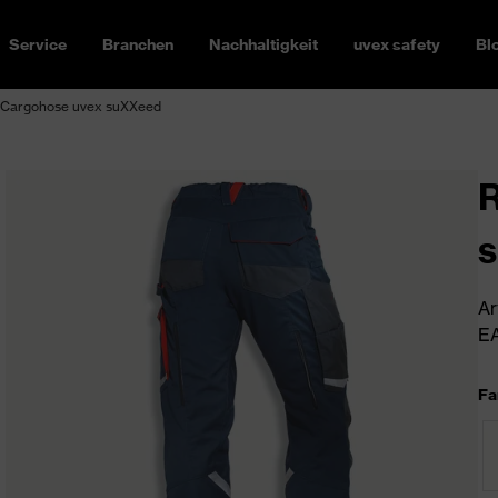
Service
Branchen
Nachhaltigkeit
uvex safety
Bl
t-Cargohose uvex suXXeed
R
Ar
EA
Fa