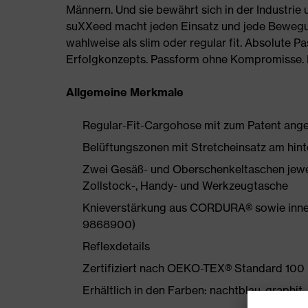
Männern. Und sie bewährt sich in der Industrie
suXXeed macht jeden Einsatz und jede Bewegun
wahlweise als slim oder regular fit. Absolute Pa
Erfolgkonzepts. Passform ohne Kompromisse. Fr
Allgemeine Merkmale
Regular-Fit-Cargohose mit zum Patent ang
Belüftungszonen mit Stretcheinsatz am hin
Zwei Gesäß- und Oberschenkeltaschen jewe
Zollstock-, Handy- und Werkzeugtasche
Knieverstärkung aus CORDURA® sowie innenl
9868900)
Reflexdetails
Zertifiziert nach OEKO-TEX® Standard 100
Erhältlich in den Farben: nachtblau, graphit