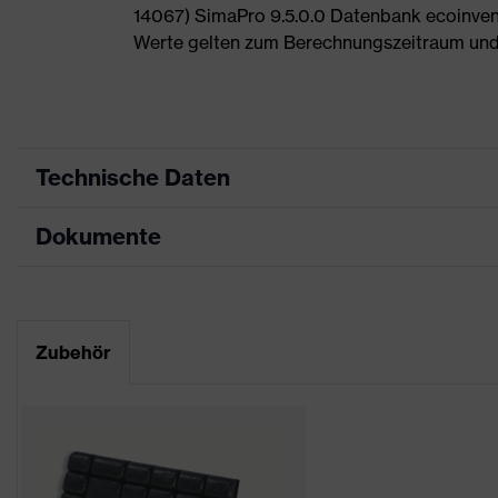
14067) SimaPro 9.5.0.0 Datenbank ecoinvent
Werte gelten zum Berechnungszeitraum und
Technische Daten
Dokumente
Produktart
Schutzkleidung
Produkttyp
Hose
Datenblatt
Produktart
Knieschutzkleidung
Zubehör
Untertypen
CE Konformitätserklärung
Produktfamilie
uvex suxxeed
Downloadportal für CE Konformitätserklä
Farbe
blau