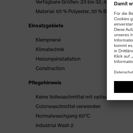
Verfügbare Größen: 23 bis 32, 42 bis 66 und
Material: 65 % Polyester, 35 % Baumwolle
Einsatzgebiete
Klempnerei
Klimatechnik
Heizungsinstallation
Construction
Pflegehinweis
Keine Vollwaschmittel mit optischem Aufhe
Colorwaschmittel verwenden
Normalwaschgang 60°C
Industrial Wash 2