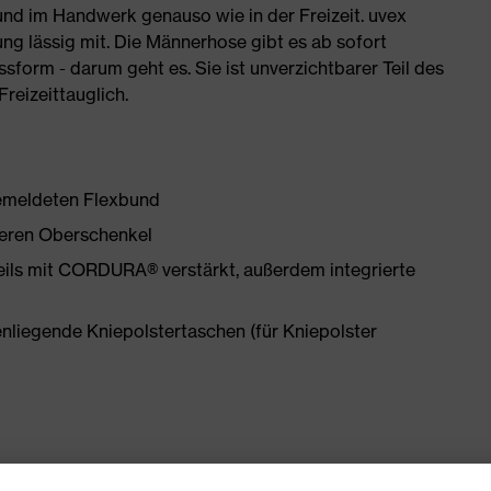
 und im Handwerk genauso wie in der Freizeit. uvex
g lässig mit. Die Männerhose gibt es ab sofort
ssform - darum geht es. Sie ist unverzichtbarer Teil des
eizeittauglich.
emeldeten Flexbund
teren Oberschenkel
ils mit CORDURA® verstärkt, außerdem integrierte
iegende Kniepolstertaschen (für Kniepolster