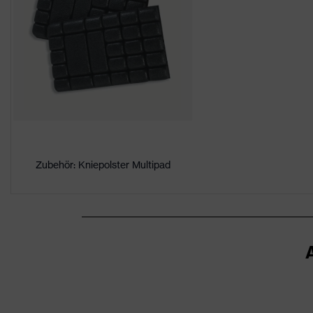
Geschlecht
Herren
Zertifikate
OEKO-TEX® STANDARD 100
Belüftungszonen, Flexbund,
Ausstattung
Stretcheinsätze, Vielzahl a
Belüftungen
Beinbelüftung
Eignung für
staubig, trocken
Zubehör: Kniepolster Multipad
Arbeitsumgebung
Flächengewicht
245
Oberstoff 1
Marketingfarbe
graphit
Material Oberstoff
Polyester (recycelt), Baum
1