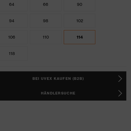
64
66
90
94
98
102
106
110
114
118
BEI UVEX KAUFEN (B2B)
HÄNDLERSUCHE