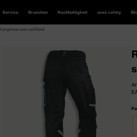
Service
Branchen
Nachhaltigkeit
uvex safety
Bl
t-Cargohose uvex suXXeed
R
Ar
EA
Fa