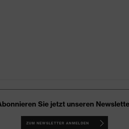
 (24.HDE.31919)
 Kniepolstertaschen, reflektierende Designelemente,
n Taschen, teilweise mit Patte
Abonnieren Sie jetzt unseren Newslette
wolle
ZUM NEWSLETTER ANMELDEN