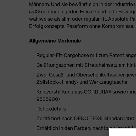
Männern. Und sie bewährt sich in der Industrie
suXXeed macht jeden Einsatz und jede Bewegun
wahlweise als slim oder regular fit. Absolute Pa
Erfolgkonzepts. Passform ohne Kompromisse. Fr
Allgemeine Merkmale
Regular-Fit-Cargohose mit zum Patent ang
Belüftungszonen mit Stretcheinsatz am hin
Zwei Gesäß- und Oberschenkeltaschen jewe
Zollstock-, Handy- und Werkzeugtasche
Knieverstärkung aus CORDURA® sowie innenl
9868900)
Reflexdetails
Zertifiziert nach OEKO-TEX® Standard 100
Erhältlich in den Farben: nachtblau, graphit