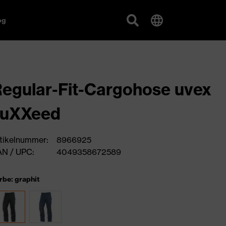
og
egular-Fit-Cargohose uvex
suXXeed
tikelnummer:
8966925
N / UPC:
4049358672589
rbe: graphit