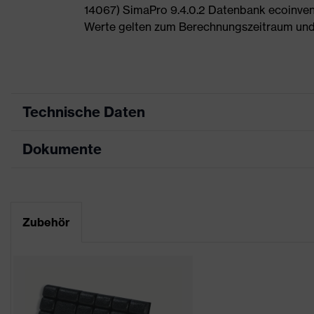
14067) SimaPro 9.4.0.2 Datenbank ecoinvent
Werte gelten zum Berechnungszeitraum und
Technische Daten
Dokumente
Produktart
Schutzkleidung
Produkttyp
Hose
Datenblatt
Produktart
Knieschutzkleidung
Zubehör
Untertypen
CE Konformitätserklärung
Produktfamilie
uvex suxxeed
Downloadportal für CE Konformitätserklä
Farbe
schwarz