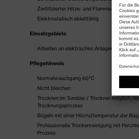
Zertifizierter Hitze- und Flammschutz nach
Elektrostatisch ableitfähig
Einsatzgebiete
Arbeiten an elektrischen Anlagen, Energiete
Pflegehinweis
Normalwaschgang 60°C
Nicht bleichen
Trocknen im Tumbler / Trockner möglich, ni
Trocknungsprozess
Bügeln mit einer Höchsttemperatur der Büg
Professionelle Trockenreinigung mit Perchl
Prozess