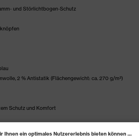
 Flamm- und Störlichtbogen-Schutz
kknöpfen
blau
wolle, 2 % Antistatik (Flächengewicht: ca. 270 g/m²)
tem Schutz und Komfort
se 1 (in Verbindung mit EN 61482-1-2:2007)