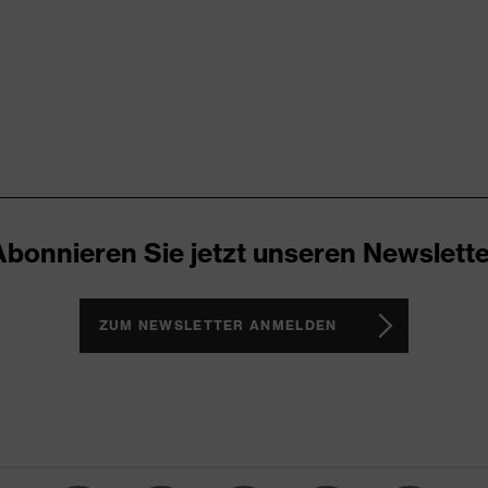
, sichtbarer Verschluss
v, staubig, trocken
nt
atische Fasern, Baumwolle, Modacryl
Abonnieren Sie jetzt unseren Newslette
odacryl, 44 % Baumwolle, 2 % antistatische Fasern
ZUM NEWSLETTER ANMELDEN
toff
r Fit
eeve
nopfverschluss