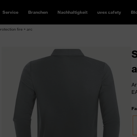
Service
Branchen
Nachhaltigkeit
uvex safety
Bl
rotection fire + arc
S
a
Ar
EA
Fa