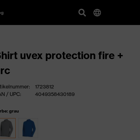
og
hirt uvex protection fire +
rc
tikelnummer:
1723812
N / UPC:
4049358430189
rbe: grau