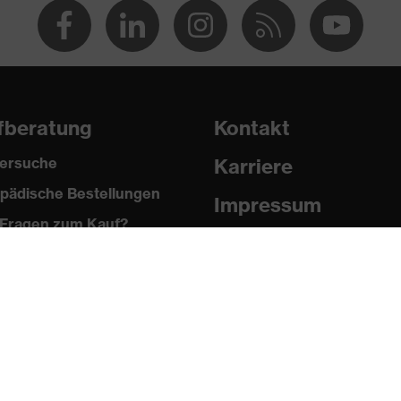
82-2:2020, EN 1149-5:2018, EN ISO 11612:2015
fberatung
Kontakt
ersuche
Karriere
pädische Bestellungen
Impressum
Fragen zum Kauf?
Datenschutz
Newsletter