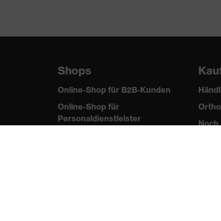
Norm
EN 614
Shops
Kau
Online-Shop für B2B-Kunden
Händl
Online-Shop für
Ortho
Personaldienstleister
Noch 
Online-Shop für
Laserschutzprodukte
uvex Optik Shop Fürth
E | 3 Store