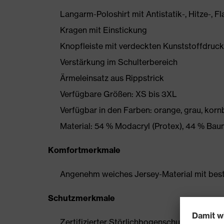
Langarm-Poloshirt mit Antistatik-, Hitze-,
Kragen mit Einstickung
Knopfleiste mit verdeckten Kunststoffdruc
Verstärkung im Schulterbereich
Ärmeleinsatz aus Rippstrick
Verfügbare Größen: XS bis 3XL
Verfügbar in den Farben: orange, grau, korn
Material: 54 % Modacryl (Protex), 44 % Baum
Komfortmerkmale
Angenehm weiches Jersey-Material mit bes
Schutzmerkmale
Zertifizierter Störlichbogenschutz Prüfklas