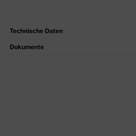
Technische Daten
Dokumente
Produktart
Schutz
Produkttyp
Shirts
Datenblatt
Produktart Untertypen
Multif
CE Konformitätserklärung
Produktfamilie
uvex m
Downloadportal für CE Konformitätserklä
Farbe
grau
Geschlecht
Herren
Zertifikate
OEKO-