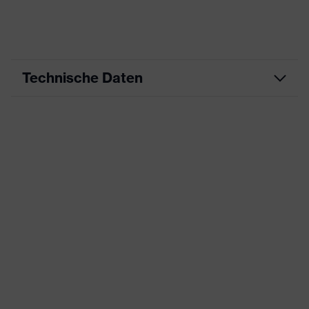
Technische Daten
Produktart
Arbeitskleidung
Produkttyp
Hose
Produktart
-
Untertypen
Produktfamilie
uvex suxxeed
Farbe
grau
Geschlecht
Herren