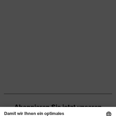
OEKO-TEX® STANDARD 100
Zertifikate
(S20-0516)
Belüftungszonen, Flexbund,
reflektierende
Ausstattung
Designelemente,
Stretcheinsätze, Vielzahl an
Taschen, teilweise mit Patte
Belüftungen
Beinbelüftung
Eignung für
staubig, trocken
Arbeitsumgebung
Flächengewicht
280
Oberstoff 1
Marketingfarbe
graphit
Abonnieren Sie jetzt unseren
Material
Baumwolle, Elastomultiester,