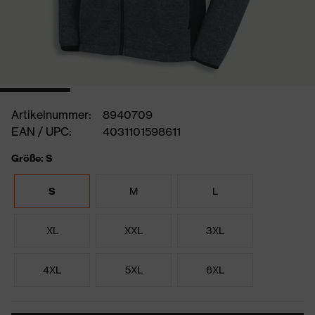
Artikelnummer:
8940709
EAN / UPC:
4031101598611
Größe: S
S
M
L
XL
XXL
3XL
4XL
5XL
6XL