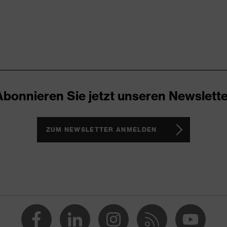
100 (S20-0516)
n, Kapuze, reflektierende Designelemente, sichtbarer
ertes Rückenteil
ocken
Abonnieren Sie jetzt unseren Newslette
ZUM NEWSLETTER ANMELDEN