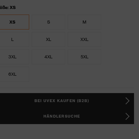
öße: XS
XS
S
M
L
XL
XXL
3XL
4XL
5XL
6XL
BEI UVEX KAUFEN (B2B)
HÄNDLERSUCHE