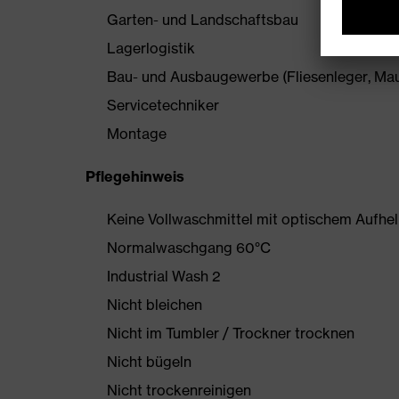
Garten- und Landschaftsbau
Lagerlogistik
Bau- und Ausbaugewerbe (Fliesenleger, Maur
Servicetechniker
Montage
Pflegehinweis
Keine Vollwaschmittel mit optischem Aufhe
Normalwaschgang 60°C
Industrial Wash 2
Nicht bleichen
Nicht im Tumbler / Trockner trocknen
Nicht bügeln
Nicht trockenreinigen