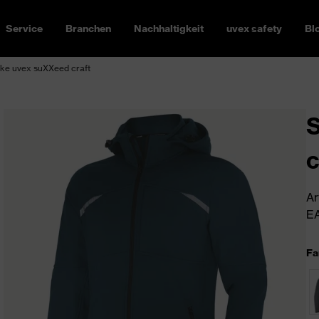
Service
Branchen
Nachhaltigkeit
uvex safety
Bl
cke uvex suXXeed craft
So
c
Ar
EA
Fa