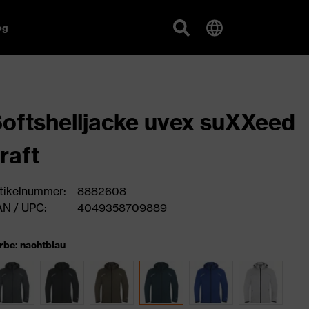
og
ftshelljacke uvex suXXeed
raft
tikelnummer:
8882608
N / UPC:
4049358709889
rbe: nachtblau