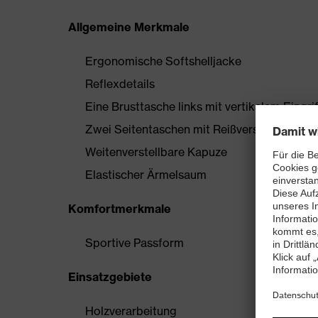
Allgemeine Merkmale
Ergonomische Softshelljacke
Reflexdetails
Eine Brusttasche links mit vertikalem Eingr
Zwei Seitentaschen mit Reißverschluss
Weitenverstellbare Kapuze
Elastischer Ärmelsaum
Komfortmerkmale
Sportive Passform
Einsatzgebiete
Holzverarbeitung