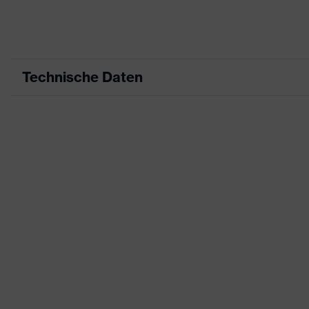
Technische Daten
Produktart
Arbeitskleidung
Produkttyp
Jacke
Produktart
-
Untertypen
Produktfamilie
uvex suXXeed craft
Farbe
blau
Geschlecht
Herren