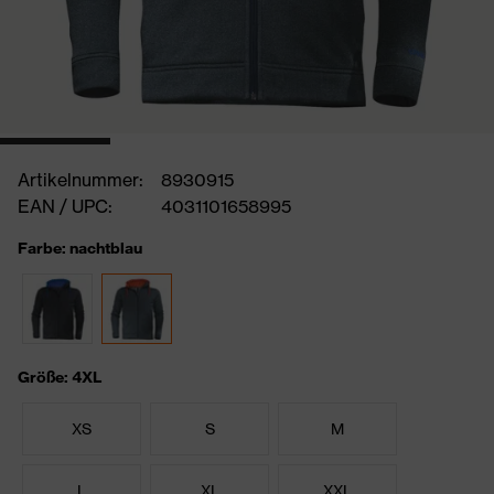
Artikelnummer:
8930915
EAN / UPC:
4031101658995
Farbe: nachtblau
Größe: 4XL
XS
S
M
L
XL
XXL