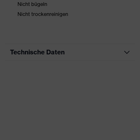
Nicht bügeln
Nicht trockenreinigen
Technische Daten
Produktart
Arbeitskleidung
Produkttyp
Jacke
Produktart
-
Untertypen
Produktfamilie
uvex suxxeed
Farbe
blau