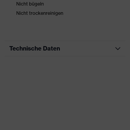
Nicht bügeln
Nicht trockenreinigen
Technische Daten
Produktart
Arbeitskleidung
Produkttyp
Jacke
Produktart
-
Untertypen
Produktfamilie
uvex suxxeed
Farbe
grau