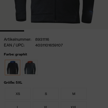
Artikelnummer:
8931116
EAN / UPC:
4031101659107
Farbe: graphit
Größe: 5XL
XS
S
M
L
XL
XXL