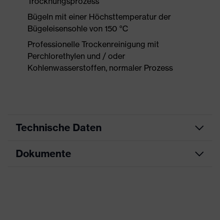
Trocknungsprozess
Bügeln mit einer Höchsttemperatur der
Bügeleisensohle von 150 °C
Professionelle Trockenreinigung mit
Perchlorethylen und / oder
Kohlenwasserstoffen, normaler Prozess
Technische Daten
Dokumente
Produktart
Schutzkleidung
Produkttyp
Jacke
Datenblatt
Produktart
Multifunktionsschutzkleidung
Untertypen
CE Konformitätserklärung