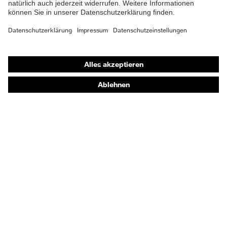
Material
Baumwolle, Polyamid
Oberstoff 3
Material
Shops
88 % Baumwolle, 12 %
Oberstoff 3 inkl.
Polyamid
Anteil
Online-Shop für B2B-Kunden
Online-Shop für Personaldienstleister
Material
Kunststoff
Verschluss
Online-Shop für Laserschutzprodukte
uvex Optik Shop Fürth
Passform
Regular Fit
E | 3 Store
Produkttyp
Arbeitsjacke
Untertypen
Kaufberatung
Verschluss
Reißverschluss
Händlersuche
A1:2021, EN 61482-2:2020, EN
Orthopädische Bestellungen
ISO 11611:2015, EN ISO
Noch Fragen zum Kauf?
Norm
13688:2013+EN ISO