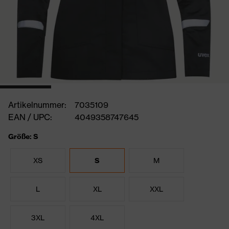
Artikelnummer:
7035109
EAN / UPC:
4049358747645
Größe: S
XS
S
M
L
XL
XXL
3XL
4XL