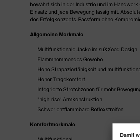
bewährt sich in der Industrie und im Handwerk
Einsatz und jede Bewegung lässig mit. Absolute 
des Erfolgkonzepts. Passform ohne Kompromisse
Allgemeine Merkmale
Multifunktionale Jacke im suXXeed Design
Flammhemmendes Gewebe
Hohe Strapazierfähigkeit und multifunktion
Hoher Tragekomfort
Integrierte Stretchzonen für mehr Bewegung
"high-rise" Armkonstruktion
Schwer entflammbare Reflexstreifen
Komfortmerkmale
Multifunktional