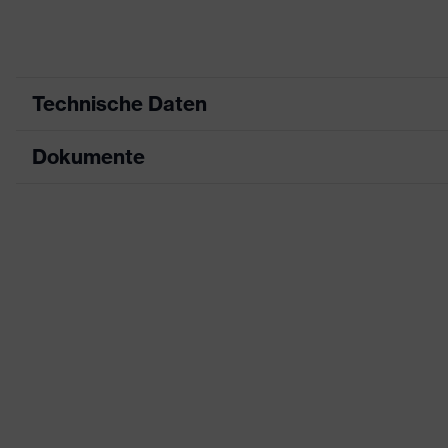
Technische Daten
Dokumente
Produktart
Schutzkleidung
Produkttyp
Jacke
Datenblatt
Produktart
Multifunktionsschutzkleidun
Untertypen
CE Konformitätserklärung
Produktfamilie
uvex suXXeed multifunction
Downloadportal für CE Konformitätserklä
Farbe
schwarz
Geschlecht
Damen