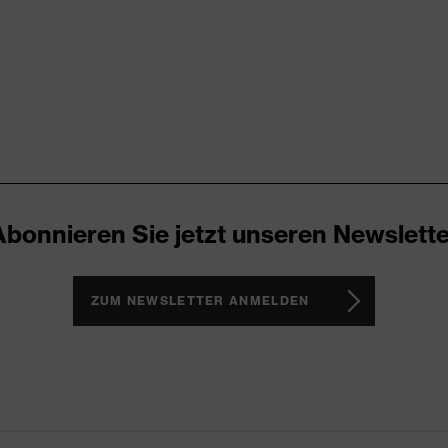
reflektierende Designelemente, Stehkragen, verdeckter
s Rückenteil, Vielzahl an Taschen (innen/außen), teilweise mit
Abonnieren Sie jetzt unseren Newslette
bar ausgerüstet
ZUM NEWSLETTER ANMELDEN
olle, Polyester
ster, 1 % antistatische Fasern