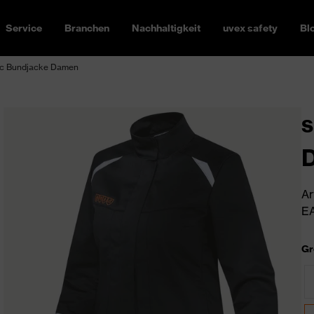
Service
Branchen
Nachhaltigkeit
uvex safety
Bl
c Bundjacke Damen
s
Ar
EA
Gr