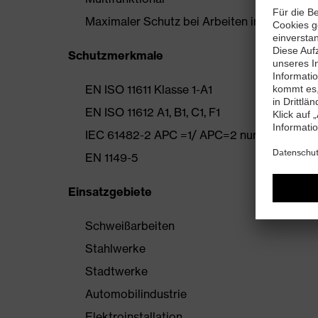
Maximaler Schutz bei Arbeiten in extremen
Schutzmerkmale
EN ISO 11611 Klasse 1-A1
EN ISO 11612 A1, B1, C1, F1
IEC 61482-2 APC =1/ APC=2 nur in Frontber
EN 1149-5
Einsatzgebiete
Schweißarbeiten
Stahlwerke
Stadtwerke
Automobilindustrie
Elektroinstallation