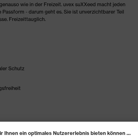
 genauso wie in der Freizeit. uvex suXXeed macht jeden
Passform - darum geht es. Sie ist unverzichtbarer Teil
. Freizeittauglich.
aler Schutz
sfreiheit