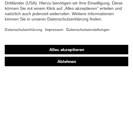
Verschluss
Passform
Regular Fit
Produkttyp
Cargohose
Untertypen
Shops
Knopfverschluss,
Online-Shop für B2B-Kunden
Verschluss
Reißverschluss
Online-Shop für Personaldienstleister
EN 13034:2005 + A1:2009, EN
Online-Shop für Laserschutzprodukte
ISO 11611:2015, EN 1149-
Norm
uvex Optik Shop Fürth
5:2018, EN ISO 11612:2015,
IEC 61482-2 Ed.2:2018
E | 3 Store
Kaufberatung
Händlersuche
Orthopädische Bestellungen