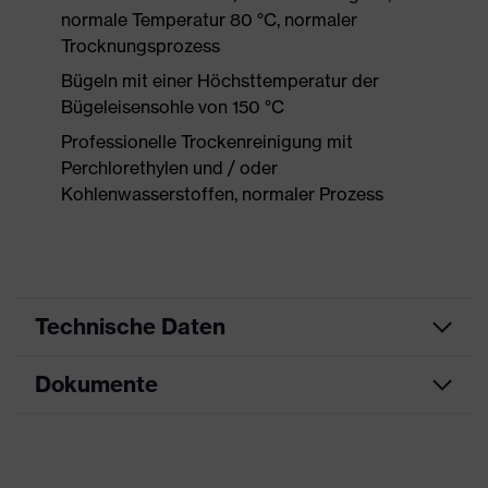
normale Temperatur 80 °C, normaler
Trocknungsprozess
Bügeln mit einer Höchsttemperatur der
Bügeleisensohle von 150 °C
Professionelle Trockenreinigung mit
Perchlorethylen und / oder
Kohlenwasserstoffen, normaler Prozess
Technische Daten
Dokumente
Produktart
Schutzkleidung
Produkttyp
Hose
Datenblatt
Produktart