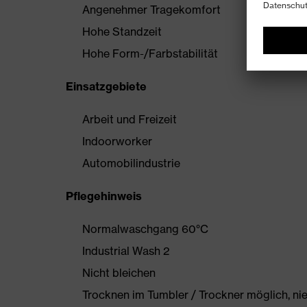
Angenehmer Tragekomfort
Hohe Standzeit
Hohe Form-/Farbstabilität
Einsatzgebiete
Arbeit und Freizeit
Indoorworker
Automobilindustrie
Pflegehinweis
Normalwaschgang 60°C
Industrial Wash 2
Nicht bleichen
Trocknen im Tumbler / Trockner möglich, ni