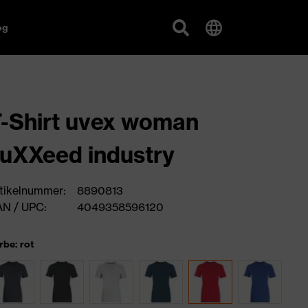
og
-Shirt uvex woman
uXXeed industry
tikelnummer:
8890813
N / UPC:
4049358596120
rbe: rot