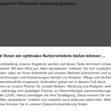
g Ihrer Mitarbeiter individuell gestalten.
llektionen