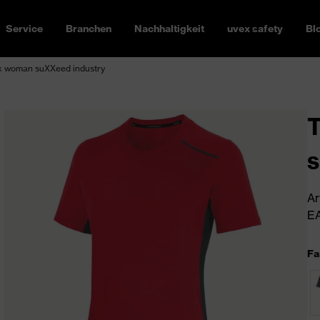
Service
Branchen
Nachhaltigkeit
uvex safety
Bl
ex woman suXXeed industry
T
s
Ar
EA
Fa