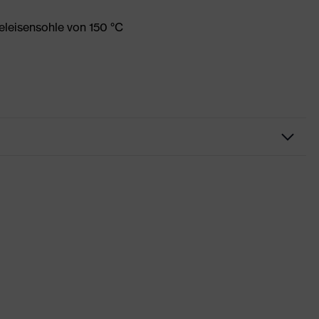
eleisensohle von 150 °C
leidung
Xeed industry