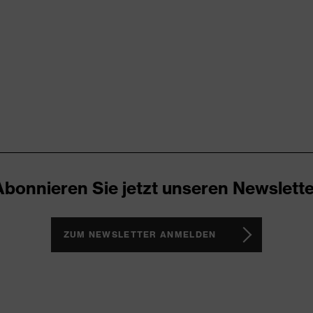
X® STANDARD 100 (SH020 208242)
e Armkonstruktion, Rundhals, verlängertes Rückenteil
 trocken
e, Polyester
Abonnieren Sie jetzt unseren Newslette
mwolle, 50 % Polyester
ZUM NEWSLETTER ANMELDEN
e, Polyester
mwolle, 50 % Polyester
Fit