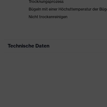
Trocknungsprozess
Bügeln mit einer Höchsttemperatur der Büg
Nicht trockenreinigen
Technische Daten
Produktart
Arbeitsk
Produkttyp
Shirts
Produktart Untertypen
-
Produktfamilie
uvex suX
Farbe
rot