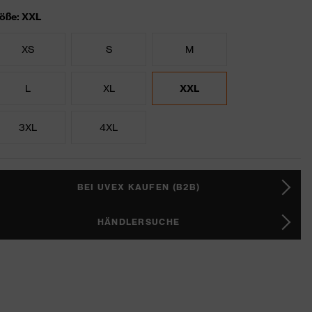
öße: XXL
XS
S
M
L
XL
XXL
3XL
4XL
BEI UVEX KAUFEN (B2B)
HÄNDLERSUCHE