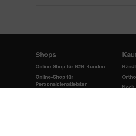
Produkttyp Untertypen
T-Shirt
Shops
Kau
Online-Shop für B2B-Kunden
Händl
Online-Shop für
Ortho
Personaldienstleister
Noch 
Online-Shop für
Laserschutzprodukte
uvex Optik Shop Fürth
E | 3 Store