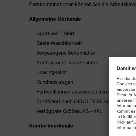
Farbkombinationen können Sie die Arbeitskleidun
Allgemeine Merkmale
Sportives T-Shirt
Beste Waschbarkeit
Vorgezogene Seitennähte
Kontrastnaht linke Schulter
Leasingkoller
Rundhalskragen
Farbstellungen passend zu den suXXeed-Ko
Zertifiziert nach OEKO-TEX® Standard 100
Verfügbare Größen: XS - 4XL
Komfortmerkmale