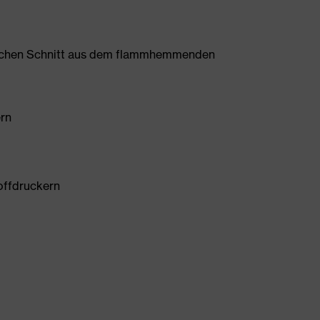
schen Schnitt aus dem flammhemmenden
ern
offdruckern