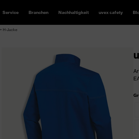
Service
Branchen
Nachhaltigkeit
uvex safety
Bl
+ H-Jacke
u
Ar
EA
Gr