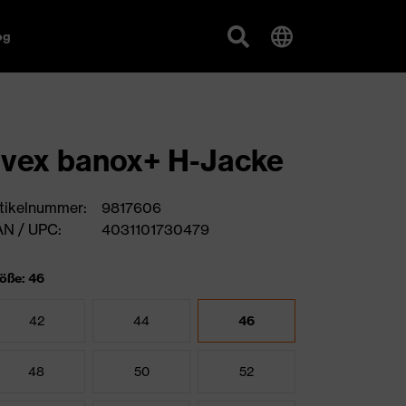
og
vex banox+ H-Jacke
tikelnummer:
9817606
N / UPC:
4031101730479
öße: 46
42
44
46
48
50
52