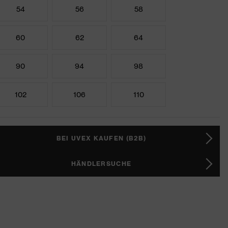
54
56
58
60
62
64
90
94
98
102
106
110
BEI UVEX KAUFEN (B2B)
HÄNDLERSUCHE