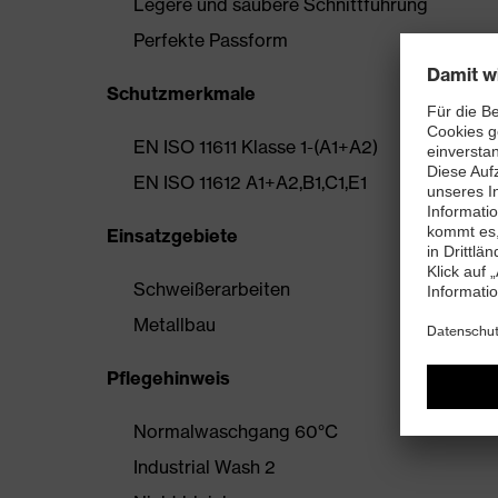
Legere und saubere Schnittführung
Perfekte Passform
Schutzmerkmale
EN ISO 11611 Klasse 1-(A1+A2)
EN ISO 11612 A1+A2,B1,C1,E1
Einsatzgebiete
Schweißerarbeiten
Metallbau
Pflegehinweis
Normalwaschgang 60°C
Industrial Wash 2