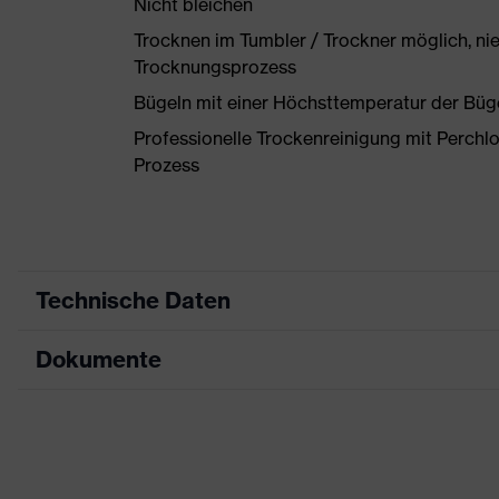
Nicht bleichen
Trocknen im Tumbler / Trockner möglich, ni
Trocknungsprozess
Bügeln mit einer Höchsttemperatur der Büg
Professionelle Trockenreinigung mit Perchl
Prozess
Technische Daten
Dokumente
Produktart
Schutzkleidung
Produkttyp
Jacke
Datenblatt
Produktart Untertypen
Schweißerschutzb
CE Konformitätserklärung