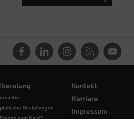
Kunststoff
Regular Fit
Arbeitshose
Klasse 1
Knopfverschluss, Reißverschluss
EN ISO 11611:2015, EN ISO 11612:2015
fberatung
Kontakt
ersuche
Karriere
pädische Bestellungen
Impressum
Fragen zum Kauf?
Datenschutz