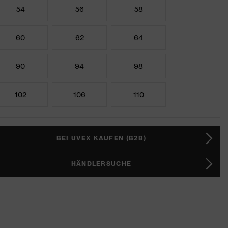
54
56
58
60
62
64
90
94
98
102
106
110
BEI UVEX KAUFEN (B2B)
HÄNDLERSUCHE