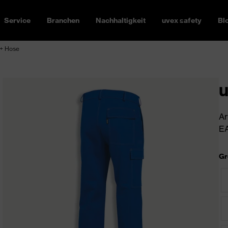
Service
Branchen
Nachhaltigkeit
uvex safety
Bl
+ Hose
u
Ar
EA
Gr