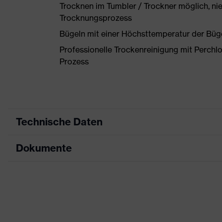
Trocknen im Tumbler / Trockner möglich, ni
Trocknungsprozess
Bügeln mit einer Höchsttemperatur der Büg
Professionelle Trockenreinigung mit Perchl
Prozess
Technische Daten
Dokumente
Produktart
Produkttyp
Datenblatt
Produktart Untertypen
CE Konformitätserklärung
Produktfamilie