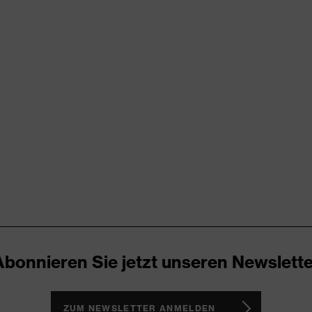
rungen
blau
Herren
OEKO-TEX® STANDARD 100 (S20-0516)
Vielzahl an Taschen, teilweise mit Patte
explosiv, staubig, trocken
350
permanent schwer entflammbar ausgerüstet
kornblau
Abonnieren Sie jetzt unseren Newslette
Baumwolle
ZUM NEWSLETTER ANMELDEN
100 % Baumwolle