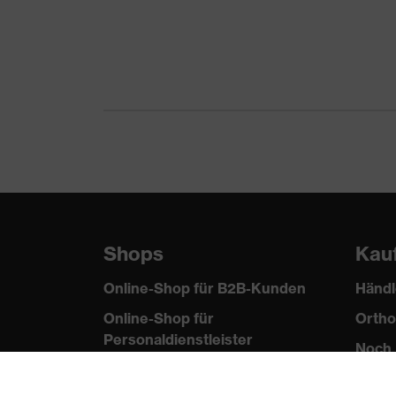
Material Verschluss
Passform
Produkttyp Untertypen
Schweisserschutzklasse
Verschluss
Norm
Shops
Kau
Online-Shop für B2B-Kunden
Händl
Online-Shop für
Ortho
Personaldienstleister
Noch 
Online-Shop für
Laserschutzprodukte