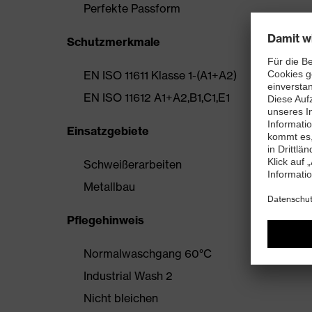
Perfekte Passform
Schutzmerkmale
EN ISO 11611 Klasse 1-(A1+A2)
EN ISO 11612 A1+A2,B1,C1,E1
Einsatzgebiete
Schweißerarbeiten
Metallbau
Pflegehinweis
Normalwaschgang 60°C
Industrial Wash 2
Nicht bleichen