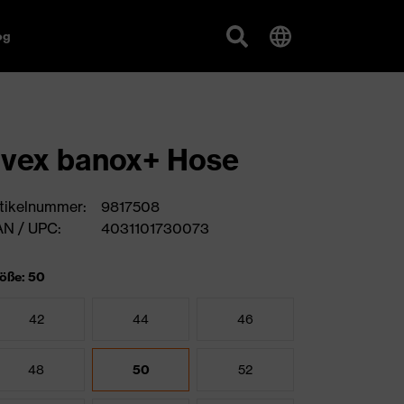
og
vex banox+ Hose
tikelnummer:
9817508
N / UPC:
4031101730073
öße: 50
42
44
46
48
50
52