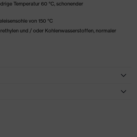
edrige Temperatur 60 °C, schonender
eleisensohle von 150 °C
orethylen und / oder Kohlenwasserstoffen, normaler
Schutzkleidung
Hose
Schweißerschutzbekleidung
uvex welding