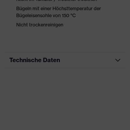
Bügeln mit einer Höchsttemperatur der
Bügeleisensohle von 150 °C
Nicht trockenreinigen
Technische Daten
Produktart
Freizeitkleidung
Produkttyp
Shirts
Produktart
-
Untertypen
Produktfamilie
uvex standalone Shirts