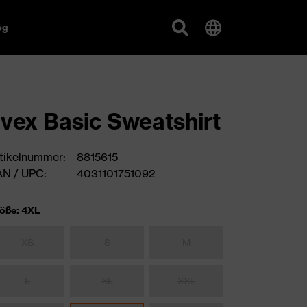
og
vex Basic Sweatshirt
tikelnummer:
8815615
N / UPC:
4031101751092
öße: 4XL
XS
S
M
L
XL
XXL