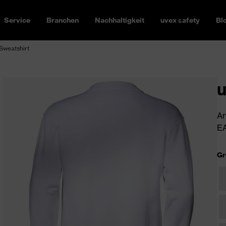
Service
Branchen
Nachhaltigkeit
uvex safety
Bl
Sweatshirt
u
Ar
EA
Gr