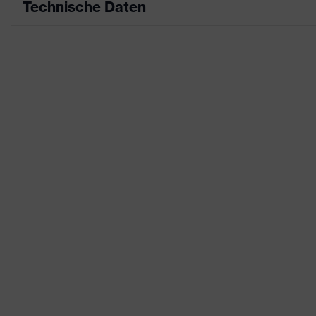
Technische Daten
Produktart
Fr
Produkttyp
Sh
Produktart Untertypen
-
Produktfamilie
uv
Farbe
we
Geschlecht
He
Zertifikate
O
Ausstattung
Bu
Eignung für Arbeitsumgebung
st