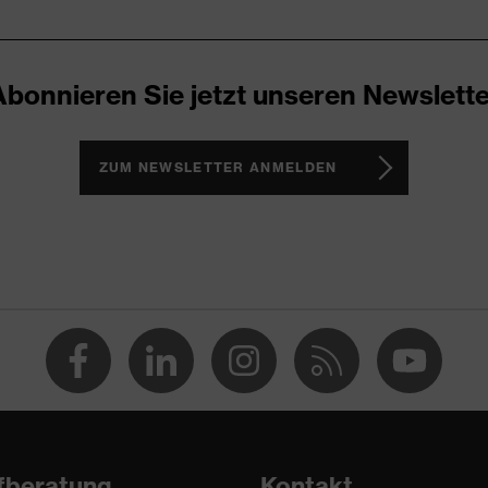
80
umwolle, Polyester
Abonnieren Sie jetzt unseren Newslette
 % Baumwolle, 30 % Polyester
ZUM NEWSLETTER ANMELDEN
gular Fit
eatshirt
fberatung
Kontakt