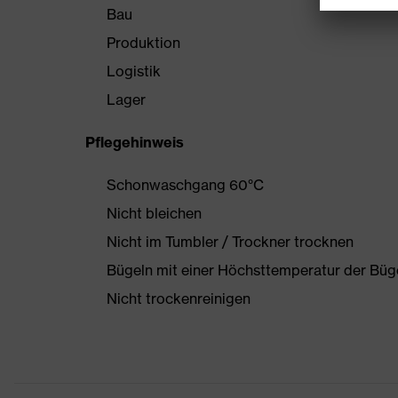
Bau
Produktion
Logistik
Lager
Pflegehinweis
Schonwaschgang 60°C
Nicht bleichen
Nicht im Tumbler / Trockner trocknen
Bügeln mit einer Höchsttemperatur der Büg
Nicht trockenreinigen