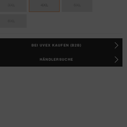
3XL
4XL
5XL
6XL
BEI UVEX KAUFEN (B2B)
HÄNDLERSUCHE