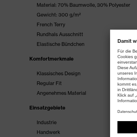
Material: 70% Baumwolle, 30% Polyester
Gewicht: 300 g/m²
French Terry
Rundhals Ausschnitt
Elastische Bündchen
Komfortmerkmale
Klassisches Design
Regular Fit
Angenehmes Material
Einsatzgebiete
Industrie
Handwerk