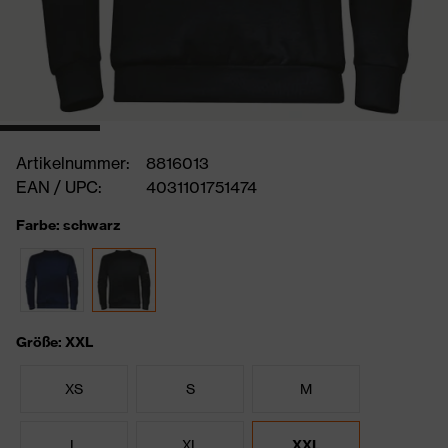
Artikelnummer:
8816013
EAN / UPC:
4031101751474
Farbe: schwarz
Größe: XXL
XS
S
M
L
XL
XXL