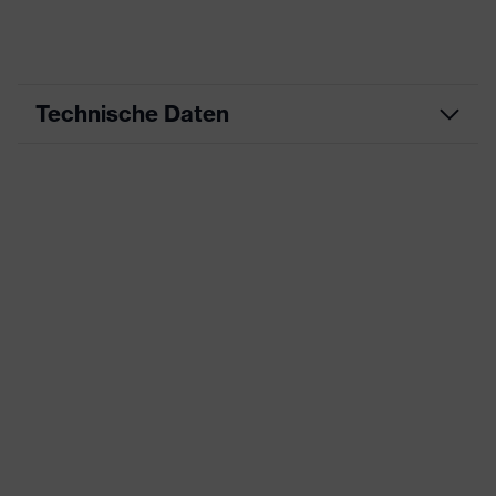
Technische Daten
Produktart
Freizeitkleidung
Produkttyp
Shirts
Produktart
-
Untertypen
uvex Standalone Sweatshirts
Produktfamilie
and Pullover
Farbe
schwarz
Geschlecht
Herren