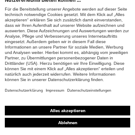
Produkttyp
Sweatshirt
Untertypen
ZUM NEWSLETTER ANMELDEN
Shops
Online-Shop für B2B-Kunden
Online-Shop für Personaldienstleister
Online-Shop für Laserschutzprodukte