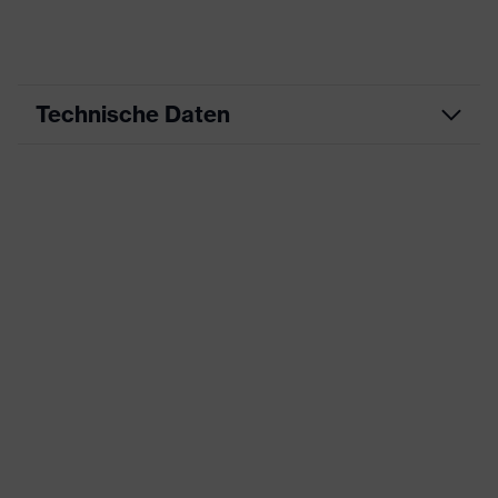
Technische Daten
Produktart
Freizeitkleidung
Produkttyp
Shirts
Produktart
-
Untertypen
uvex Standalone Sweatshirts
Produktfamilie
and Pullover
Farbe
schwarz
Geschlecht
Herren