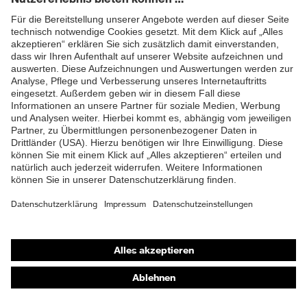
Produkttyp
Sweatshirt
Untertypen
ZUM NEWSLETTER ANMELDEN
Shops
Online-Shop für B2B-Kunden
Online-Shop für Personaldienstleister
Online-Shop für Laserschutzprodukte