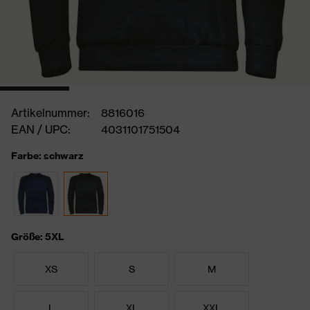
Artikelnummer:
8816016
EAN / UPC:
4031101751504
Farbe: schwarz
Größe: 5XL
XS
S
M
L
XL
XXL