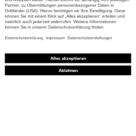
Shops
Online-Shop für B2B-Kunden
Online-Shop für Personaldienstleister
Online-Shop für Laserschutzprodukte
uvex Optik Shop Fürth
E | 3 Store
Kaufberatung
Händlersuche