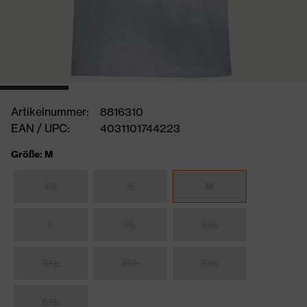
Artikelnummer:
8816310
EAN / UPC:
4031101744223
Größe: M
XS
S
M
L
XL
XXL
3XL
4XL
5XL
6XL