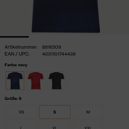
Artikelnummer:
8816509
EAN / UPC:
4031101744438
Farbe: navy
Größe: S
XS
S
M
L
XL
XXL