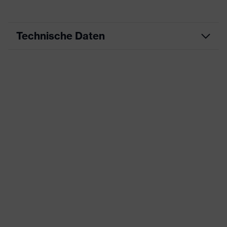
Technische Daten
Produktart
Freizeitkleidung
Produkttyp
Shirts
Produktart
-
Untertypen
Produktfamilie
uvex standalone Shirts
Farbe
blau
Geschlecht
Herren
OEKO-TEX® STANDARD 100
Zertifikate
(09.HBD.66950)