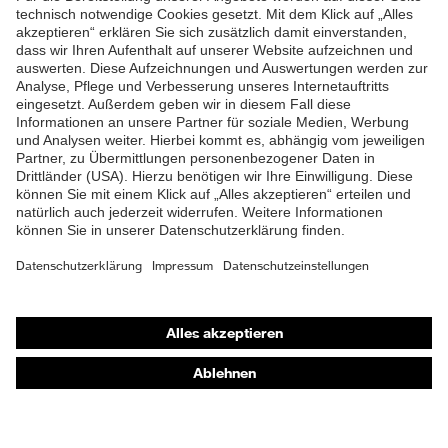
T-Shirt
Untertypen
ZUM NEWSLETTER ANMELDEN
Shops
Online-Shop für B2B-Kunden
Online-Shop für Personaldienstleister
Online-Shop für Laserschutzprodukte
uvex Optik Shop Fürth