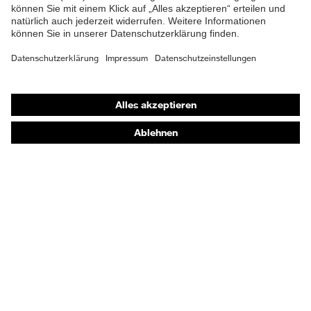
Shops
Online-Shop für B2B-Kunden
Online-Shop für Personaldienstleister
Online-Shop für Laserschutzprodukte
uvex Optik Shop Fürth
E | 3 Store
Kaufberatung
Händlersuche
Orthopädische Bestellungen