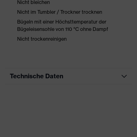
Nicht bleichen
Nicht im Tumbler / Trockner trocknen
Bügeln mit einer Höchsttemperatur der
Bügeleisensohle von 110 °C ohne Dampf
Nicht trockenreinigen
Technische Daten
Produktart
Freizeitkleidung
Produkttyp
Shirts
Produktart Untertypen
-
Produktfamilie
uvex corporate 26