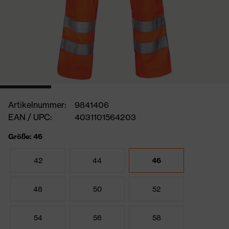
Artikelnummer:
9841406
EAN / UPC:
4031101564203
Größe: 46
42
44
46
48
50
52
54
56
58