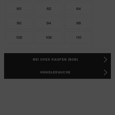
60
62
64
90
94
98
102
106
110
BEI UVEX KAUFEN (B2B)
HÄNDLERSUCHE