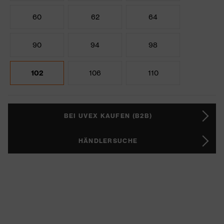
60
62
64
90
94
98
102
106
110
BEI UVEX KAUFEN (B2B)
HÄNDLERSUCHE