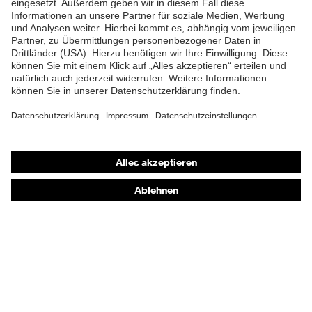
Latzhose
Untertypen
Druckknopfverschluss,
Verschluss
Reißverschluss
Shops
Online-Shop für B2B-Kunden
Online-Shop für Personaldienstleister
Online-Shop für Laserschutzprodukte
uvex Optik Shop Fürth
E | 3 Store
Kaufberatung