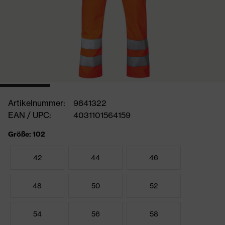
Artikelnummer:
9841322
EAN / UPC:
4031101564159
Größe: 102
42
44
46
48
50
52
54
56
58