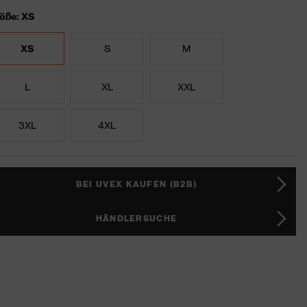
öße: XS
XS
S
M
L
XL
XXL
3XL
4XL
BEI UVEX KAUFEN (B2B)
HÄNDLERSUCHE