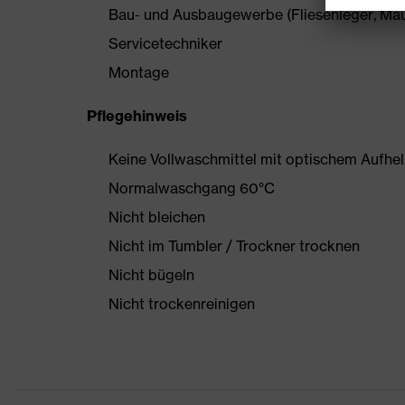
Bau- und Ausbaugewerbe (Fliesenleger, Maur
Servicetechniker
Montage
Pflegehinweis
Keine Vollwaschmittel mit optischem Aufhe
Normalwaschgang 60°C
Nicht bleichen
Nicht im Tumbler / Trockner trocknen
Nicht bügeln
Nicht trockenreinigen