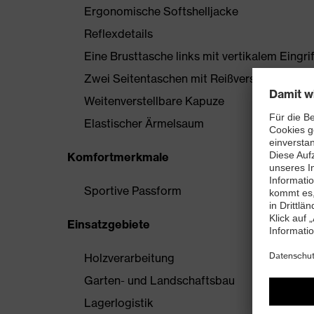
Ergonomische Softshelljacke
Reflexdetails
Eine Brusttasche links mit vertikalem Eingr
Zwei Seitentaschen mit Reißverschluss
Weitenverstellbare Kapuze
Elastischer Ärmelsaum
Komfortmerkmale
Sportive Passform
Einsatzgebiete
Holzverarbeitung
Garten- und Landschaftsbau
Lagerlogistik