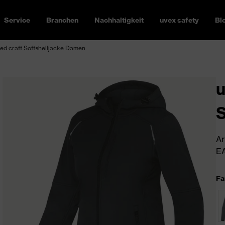
Service
Branchen
Nachhaltigkeit
uvex safety
Bl
ed craft Softshelljacke Damen
u
S
Ar
EA
Fa