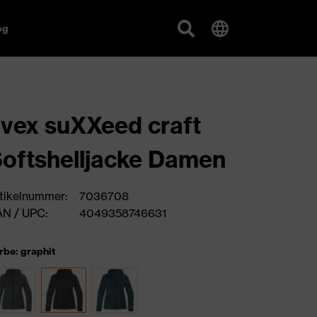
og
vex suXXeed craft
oftshelljacke Damen
tikelnummer:
7036708
N / UPC:
4049358746631
rbe: graphit