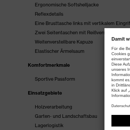
Ergonomische Softshelljacke
Reflexdetails
Eine Brusttasche links mit vertikalem Eingr
Zwei Seitentaschen mit Reißverschluss
Weitenverstellbare Kapuze
Elastischer Ärmelsaum
Komfortmerkmale
Sportive Passform
Einsatzgebiete
Holzverarbeitung
Garten- und Landschaftsbau
Lagerlogistik