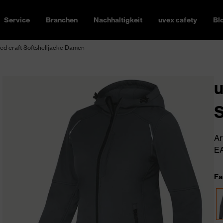
Service
Branchen
Nachhaltigkeit
uvex safety
Bl
ed craft Softshelljacke Damen
u
S
Ar
EA
Fa