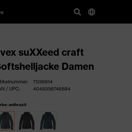
og
vex suXXeed craft
oftshelljacke Damen
tikelnummer:
7036814
N / UPC:
4049358746884
rbe: anthrazit