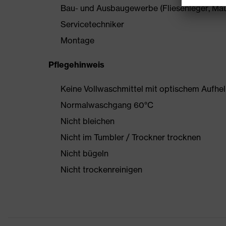
Bau- und Ausbaugewerbe (Fliesenleger, Maur
Servicetechniker
Montage
Pflegehinweis
Keine Vollwaschmittel mit optischem Aufhe
Normalwaschgang 60°C
Nicht bleichen
Nicht im Tumbler / Trockner trocknen
Nicht bügeln
Nicht trockenreinigen