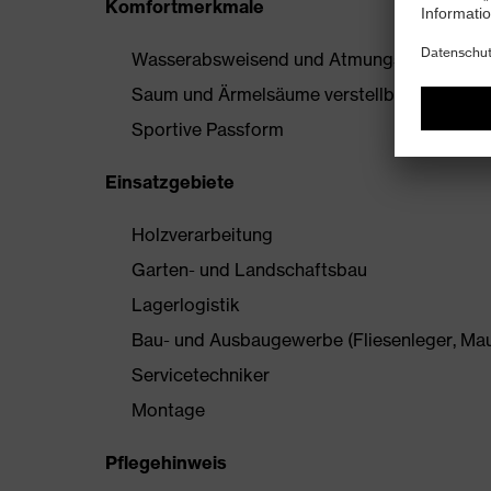
Komfortmerkmale
Wasserabsweisend und Atmungsaktiv
Saum und Ärmelsäume verstellbar für ultim
Sportive Passform
Einsatzgebiete
Holzverarbeitung
Garten- und Landschaftsbau
Lagerlogistik
Bau- und Ausbaugewerbe (Fliesenleger, Maur
Servicetechniker
Montage
Pflegehinweis