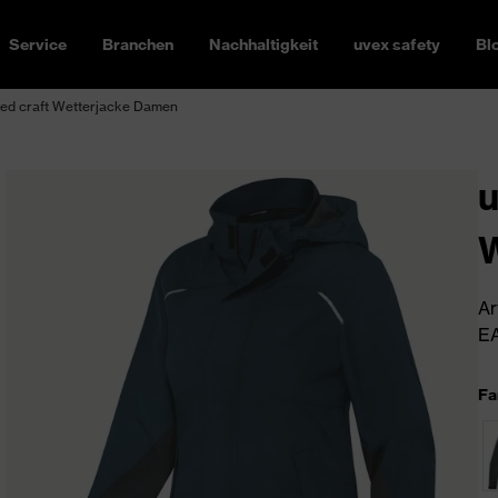
Service
Branchen
Nachhaltigkeit
uvex safety
Bl
ed craft Wetterjacke Damen
u
W
Ar
EA
Fa