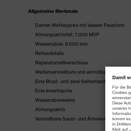
Allgemeine Merkmale
Damen Wetterjacke mit idealer Passform
Atmungsaktivität: 7.000 MVP
Wassersäule: 8.000 mm
Reflexdetails
Reparaturreißverschluss
Weitenverstellbare und einrollbare Kapuze
Eine Brust- und zwei Seitentaschen mit Rei
Eine Innentasche
Wasserabweisend
Atmungsaktiv
Verstellbare Saum- und Ärmelweiten