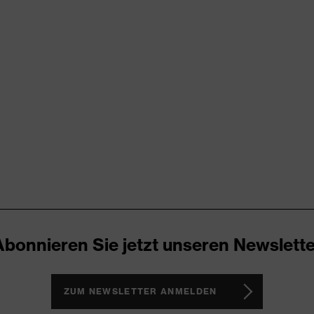
chtung
00 (S20-0516)
 reflektierende Designelemente, verdeckter Frontverschluss,
Vielzahl an Taschen (innen/außen), teilweise mit Patte
Abonnieren Sie jetzt unseren Newslette
ocken
ZUM NEWSLETTER ANMELDEN