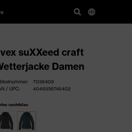
og
vex suXXeed craft
etterjacke Damen
tikelnummer:
7036409
N / UPC:
4049358746402
rbe: nachtblau