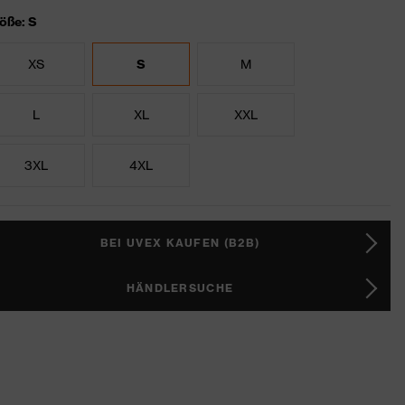
öße: S
XS
S
M
L
XL
XXL
3XL
4XL
BEI UVEX KAUFEN (B2B)
HÄNDLERSUCHE