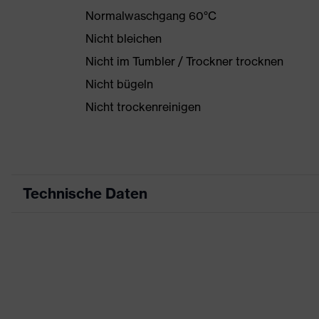
Normalwaschgang 60°C
Nicht bleichen
Nicht im Tumbler / Trockner trocknen
Nicht bügeln
Nicht trockenreinigen
Technische Daten
Produktart
Arbeitskleidung
Produkttyp
Jacke
Produktart
-
Untertypen