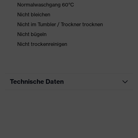
Normalwaschgang 60°C
Nicht bleichen
Nicht im Tumbler / Trockner trocknen
Nicht bügeln
Nicht trockenreinigen
Technische Daten
Produktart
Arbeitskleidung
Produkttyp
Jacke
Produktart
-
Untertypen