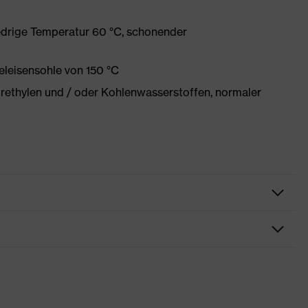
edrige Temperatur 60 °C, schonender
eleisensohle von 150 °C
orethylen und / oder Kohlenwasserstoffen, normaler
rbeitskleidung
irts
SD Kleidung