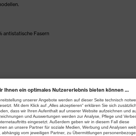
odellen.
 antistatische Fasern