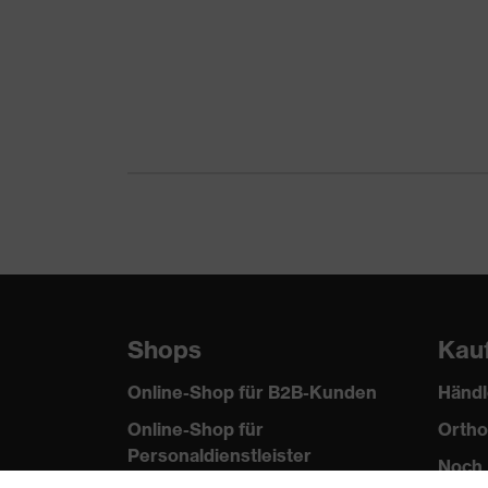
Produkttyp Untertypen
Po
Verschluss
K
Shops
Kau
Online-Shop für B2B-Kunden
Händl
Online-Shop für
Ortho
Personaldienstleister
Noch 