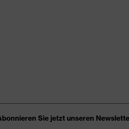
vex protection ESD
eiß
erren
ragen, sichtbarer Verschluss
aubig, trocken
85
aumwolle, Natura, Resistat®
4 % Baumwolle, 44 % Natura, 2 % Resistat®
unststoff
Abonnieren Sie jetzt unseren Newslette
gular Fit