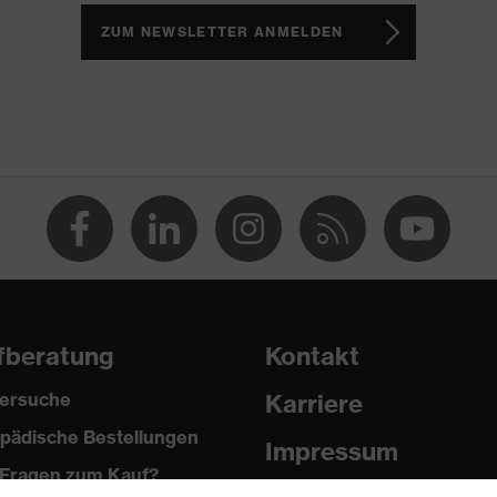
ZUM NEWSLETTER ANMELDEN
loshirt
nopfverschluss
fberatung
Kontakt
ersuche
Karriere
pädische Bestellungen
Impressum
Fragen zum Kauf?