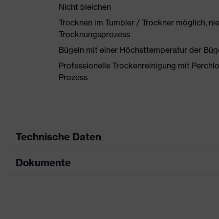
Nicht bleichen
Trocknen im Tumbler / Trockner möglich, ni
Trocknungsprozess
Bügeln mit einer Höchsttemperatur der Büg
Professionelle Trockenreinigung mit Perchl
Prozess
Technische Daten
Dokumente
Produktart
A
Produkttyp
Sh
Datenblatt
Produktart Untertypen
E