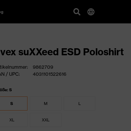
og
vex suXXeed ESD Poloshirt
tikelnummer:
9862709
N / UPC:
4031101522616
öße: S
S
M
L
XL
XXL