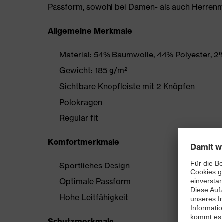
Passform, sowohl bei Damen- als auch Herrenm
Allgemeine Merkmale
Material: 54% Baumwolle, 44% Polyester, 2%
Gewicht: 185 g/m²
Sichtbare Knopfleiste mit 2 Knöpfen
Polokragen
Regular fit
Komfortmerkmale
Sportliches Design
Optimale Passform
Hohe Leitfähigkeit
Schutzmerkmale