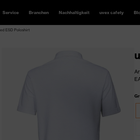
Service
Branchen
Nachhaltigkeit
uvex safety
Bl
ed ESD Poloshirt
u
Ar
EA
Gr