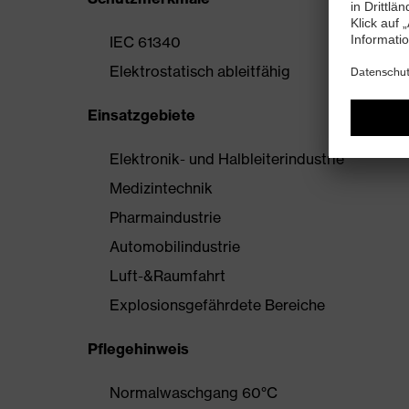
IEC 61340
Elektrostatisch ableitfähig
Einsatzgebiete
Elektronik- und Halbleiterindustrie
Medizintechnik
Pharmaindustrie
Automobilindustrie
Luft-&Raumfahrt
Explosionsgefährdete Bereiche
Pflegehinweis
Normalwaschgang 60°C