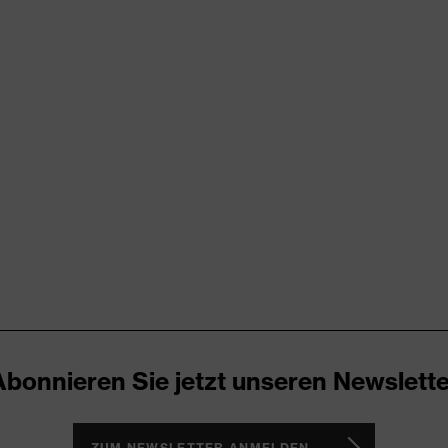
x suXXeed essentials
ß
men
bund, Vielzahl an Taschen, teilweise mit Patte
cken
nweiß
yester (recycelt), Baumwolle
Abonnieren Sie jetzt unseren Newslette
% Polyester (recycelt), 35 % Baumwolle
ZUM NEWSLETTER ANMELDEN