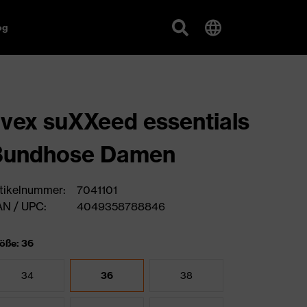
og
vex suXXeed essentials
Bundhose Damen
tikelnummer:
7041101
N / UPC:
4049358788846
öße: 36
34
36
38