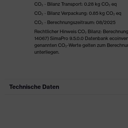
CO₂ - Bilanz Transport: 0.28 kg CO₂ eq
CO₂ - Bilanz Verpackung: 0.85 kg CO₂ eq
CO₂ - Berechnungszeitraum: 08/2025
Rechtlicher Hinweis CO₂ Bilanz: Berechnu
14067) SimaPro 9.5.0.0 Datenbank ecoinvent
genannten CO₂-Werte gelten zum Berechnu
unterliegen.
Technische Daten
Produktart
Arb
Produkttyp
Hos
Produktart Untertypen
-