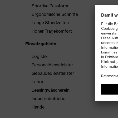
Sportive Passform
Ergonomische Schnitte
Lange Standzeiten
Hoher Tragekomfort
Einsatzgebiete
Logistik
Personaldienstleister
Gebäudedienstleister
Labor
Leasingwäscherein
Industriebetriebe
Handel