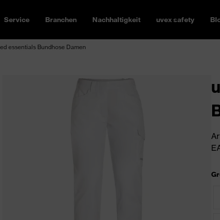
Service
Branchen
Nachhaltigkeit
uvex safety
Bl
ed essentials Bundhose Damen
u
Ar
EA
Gr