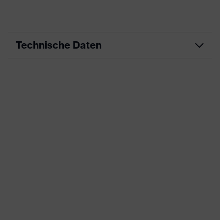
Technische Daten
Produktart
Arbeitskleidung
Produkttyp
Hose
Produktart
-
Untertypen
Produktfamilie
uvex suXXeed essentials
Farbe
schwarz
Geschlecht
Damen
Flexbund, Vielzahl an Taschen,