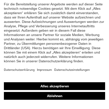
Passform
Regular Fit
ZUM NEWSLETTER ANMELDEN
Produkttyp
Cargohose
Untertypen
Knopfverschluss,
Verschluss
Reißverschluss
Shops
Online-Shop für B2B-Kunden
Online-Shop für Personaldienstleister
Online-Shop für Laserschutzprodukte