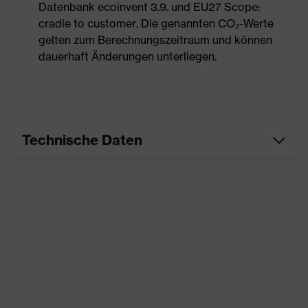
Datenbank ecoinvent 3.9. und EU27 Scope:
cradle to customer. Die genannten CO₂-Werte
gelten zum Berechnungszeitraum und können
dauerhaft Änderungen unterliegen.
Technische Daten
Produktart
Arbeitskleidung
Produkttyp
Hose
Produktart
-
Untertypen
Produktfamilie
uvex suXXeed essentials