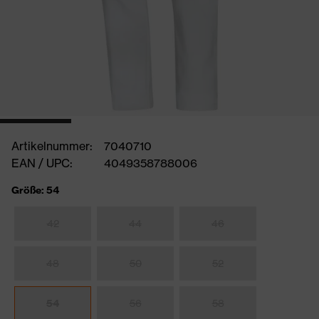
Artikelnummer:
7040710
EAN / UPC:
4049358788006
Größe: 54
42
44
46
48
50
52
54
56
58