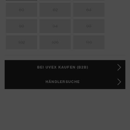
60
62
64
90
94
98
102
106
110
BEI UVEX KAUFEN (B2B)
HÄNDLERSUCHE