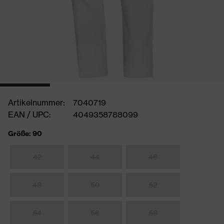
Artikelnummer:
7040719
EAN / UPC:
4049358788099
Größe: 90
42
44
46
48
50
52
54
56
58