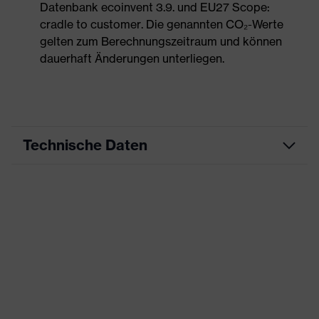
Datenbank ecoinvent 3.9. und EU27 Scope:
cradle to customer. Die genannten CO₂-Werte
gelten zum Berechnungszeitraum und können
dauerhaft Änderungen unterliegen.
Technische Daten
Produktart
Arbeitskleidung
Produkttyp
Hose
Produktart
-
Untertypen
Produktfamilie
uvex suXXeed essentials