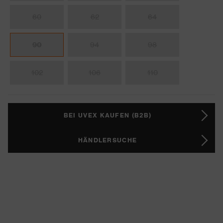
60
62
64
90
94
98
102
106
110
BEI UVEX KAUFEN (B2B)
HÄNDLERSUCHE