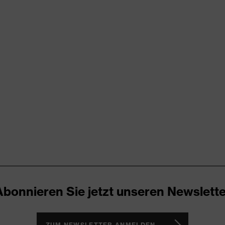
x suXXeed essentials
u
ren
bund, Vielzahl an Taschen, teilweise mit Patte
cken
amarin
yester (recycelt), Baumwolle
Abonnieren Sie jetzt unseren Newslette
% Polyester (recycelt), 35 % Baumwolle
ZUM NEWSLETTER ANMELDEN