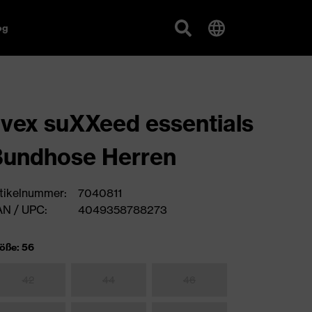
og
vex suXXeed essentials
Bundhose Herren
tikelnummer:
7040811
N / UPC:
4049358788273
öße: 56
42
44
46