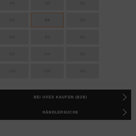
48
50
52
54
56
58
60
62
64
90
94
98
102
106
110
BEI UVEX KAUFEN (B2B)
HÄNDLERSUCHE