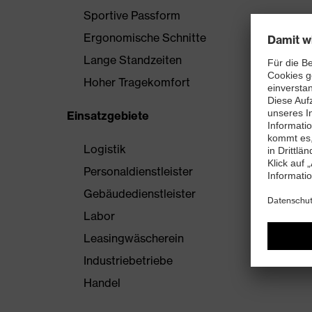
Sportive Passform
Ergonomische Schnitte
Lange Standzeiten
Hoher Tragekomfort
Einsatzgebiete
Logistik
Personaldienstleister
Gebäudedienstleister
Labor
Leasingwäscherein
Industriebetriebe
Handel