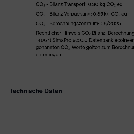
CO₂ - Bilanz Transport: 0.30 kg CO₂ eq
CO₂ - Bilanz Verpackung: 0.85 kg CO₂ eq
CO₂ - Berechnungszeitraum: 08/2025
Rechtlicher Hinweis CO₂ Bilanz: Berechnu
14067) SimaPro 9.5.0.0 Datenbank ecoinvent
genannten CO₂-Werte gelten zum Berechnu
unterliegen.
Technische Daten
Produktart
Arb
Produkttyp
Hos
Produktart Untertypen
-