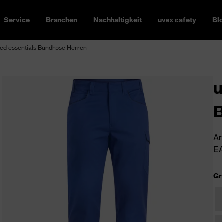
Service
Branchen
Nachhaltigkeit
uvex safety
Bl
ed essentials Bundhose Herren
u
Ar
EA
Gr