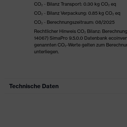
CO₂ - Bilanz Transport: 0.30 kg CO₂ eq
CO₂ - Bilanz Verpackung: 0.85 kg CO₂ eq
CO₂ - Berechnungszeitraum: 08/2025
Rechtlicher Hinweis CO₂ Bilanz: Berechnu
14067) SimaPro 9.5.0.0 Datenbank ecoinvent
genannten CO₂-Werte gelten zum Berechnu
unterliegen.
Technische Daten
Produktart
Arb
Produkttyp
Hos
Produktart Untertypen
-