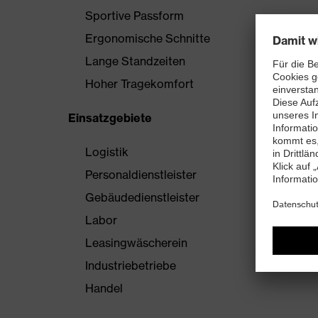
Sportive Passform
Ergonomische Schnitte
Lange Standzeiten
Hoher Tragekomfort
Einsatzgebiete
Logistik
Personaldienstleister
Gebäudedienstleister
Labor
Leasingwäscherein
Industriebetriebe
Handel