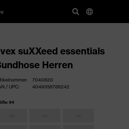
og
vex suXXeed essentials
Bundhose Herren
tikelnummer:
7040820
N / UPC:
4049358788242
öße: 94
42
44
46