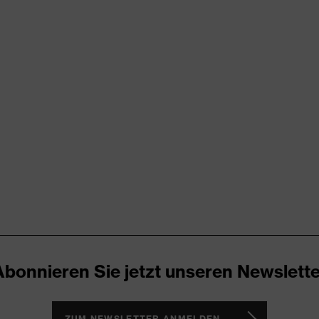
x suXXeed essentials
u
ren
bund, Vielzahl an Taschen, teilweise mit Patte
cken
amarin
yester (recycelt), Baumwolle
Abonnieren Sie jetzt unseren Newslette
% Polyester (recycelt), 35 % Baumwolle
ZUM NEWSLETTER ANMELDEN