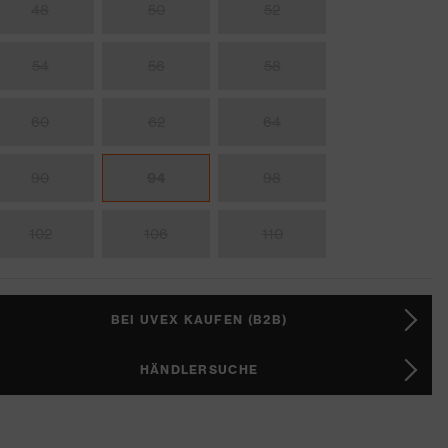
48
50
52
54
56
58
60
62
64
90
94
98
102
106
110
BEI UVEX KAUFEN (B2B)
HÄNDLERSUCHE