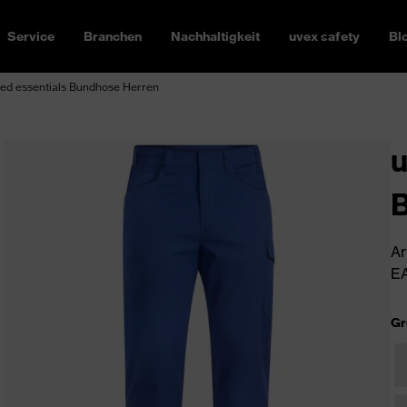
Service
Branchen
Nachhaltigkeit
uvex safety
Bl
ed essentials Bundhose Herren
u
Ar
EA
Gr