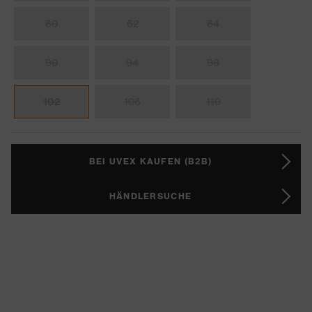
60
62
64
90
94
98
102
106
110
BEI UVEX KAUFEN (B2B)
HÄNDLERSUCHE