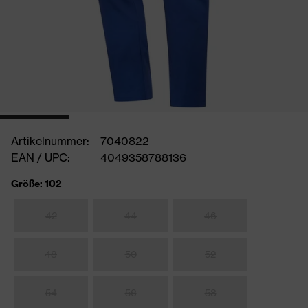
Artikelnummer:
7040822
EAN / UPC:
4049358788136
Größe: 102
42
44
46
48
50
52
54
56
58