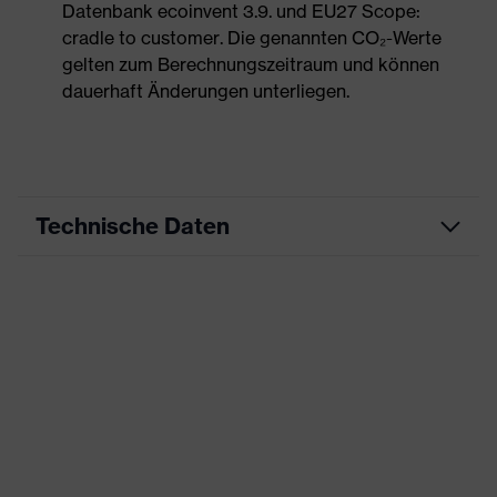
Datenbank ecoinvent 3.9. und EU27 Scope:
cradle to customer. Die genannten CO₂-Werte
gelten zum Berechnungszeitraum und können
dauerhaft Änderungen unterliegen.
Technische Daten
Produktart
Arbeitskleidung
Produkttyp
Hose
Produktart
-
Untertypen
Produktfamilie
uvex suXXeed essentials