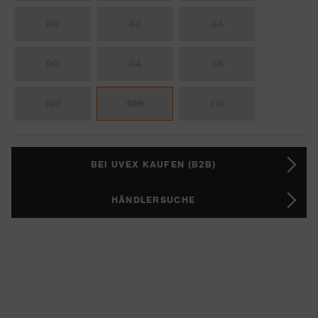
60
62
64
90
94
98
102
106
110
BEI UVEX KAUFEN (B2B)
HÄNDLERSUCHE