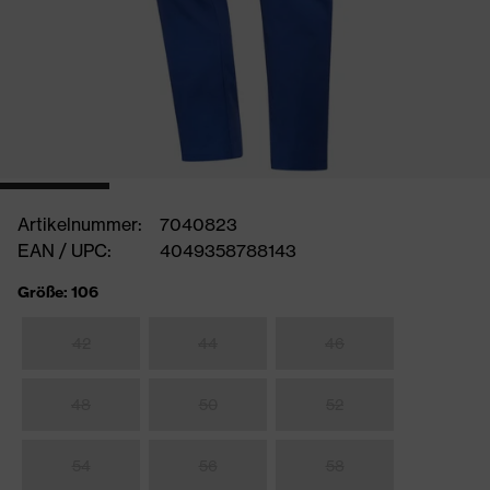
Artikelnummer:
7040823
EAN / UPC:
4049358788143
Größe: 106
42
44
46
48
50
52
54
56
58