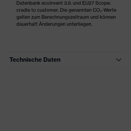
Datenbank ecoinvent 3.9. und EU27 Scope:
cradle to customer. Die genannten CO₂-Werte
gelten zum Berechnungszeitraum und können
dauerhaft Änderungen unterliegen.
Technische Daten
Produktart
Arbeitskleidung
Produkttyp
Hose
Produktart
-
Untertypen
Produktfamilie
uvex suXXeed essentials