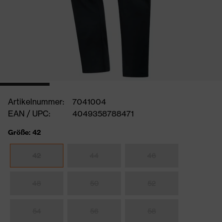
Artikelnummer:
7041004
EAN / UPC:
4049358788471
Größe: 42
42
44
46
48
50
52
54
56
58