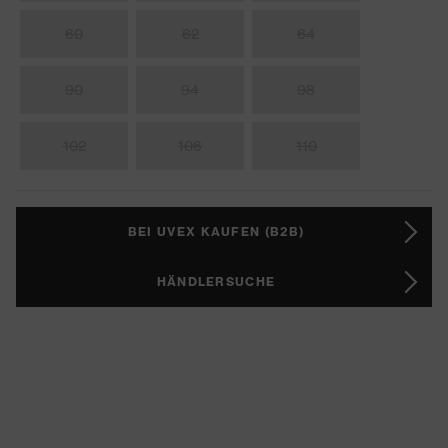
60
62
64
90
94
98
102
106
110
BEI UVEX KAUFEN (B2B)
HÄNDLERSUCHE