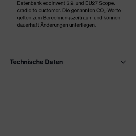
Datenbank ecoinvent 3.9. und EU27 Scope:
cradle to customer. Die genannten CO₂-Werte
gelten zum Berechnungszeitraum und können
dauerhaft Änderungen unterliegen.
Technische Daten
Produktart
Arbeitskleidung
Produkttyp
Hose
Produktart
-
Untertypen
Produktfamilie
uvex suXXeed essentials