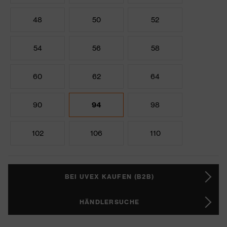
48
50
52
54
56
58
60
62
64
90
94
98
102
106
110
BEI UVEX KAUFEN (B2B)
HÄNDLERSUCHE