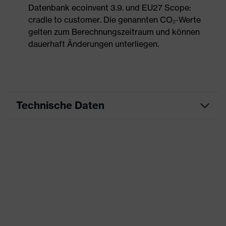
Datenbank ecoinvent 3.9. und EU27 Scope:
cradle to customer. Die genannten CO₂-Werte
gelten zum Berechnungszeitraum und können
dauerhaft Änderungen unterliegen.
Technische Daten
Produktart
Arbeitskleidung
Produkttyp
Hose
Produktart Untertypen
-
Produktfamilie
uvex suXXeed essentials
Farbe
weiß