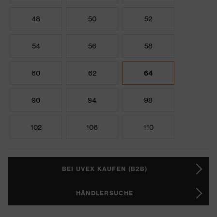
48
50
52
54
56
58
60
62
64
90
94
98
102
106
110
BEI UVEX KAUFEN (B2B)
HÄNDLERSUCHE