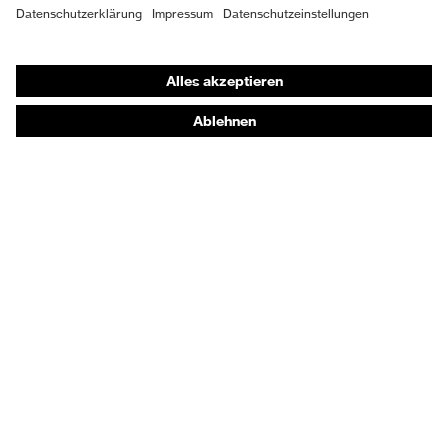
Shops
Online-Shop für B2B-Kunden
Online-Shop für Personaldienstleister
Online-Shop für Laserschutzprodukte
uvex Optik Shop Fürth
E | 3 Store
Kaufberatung
Händlersuche
Orthopädische Bestellungen
Noch Fragen zum Kauf?