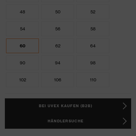
48
50
52
54
56
58
60
62
64
90
94
98
102
106
110
BEI UVEX KAUFEN (B2B)
HÄNDLERSUCHE