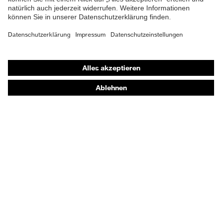
Shops
Online-Shop für B2B-Kunden
Online-Shop für Personaldienstleister
Online-Shop für Laserschutzprodukte
uvex Optik Shop Fürth
E | 3 Store
Kaufberatung
Händlersuche
Orthopädische Bestellungen
Noch Fragen zum Kauf?