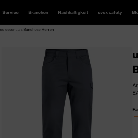
Service
Branchen
Nachhaltigkeit
uvex safety
Bl
ed essentials Bundhose Herren
u
Ar
EA
Fa