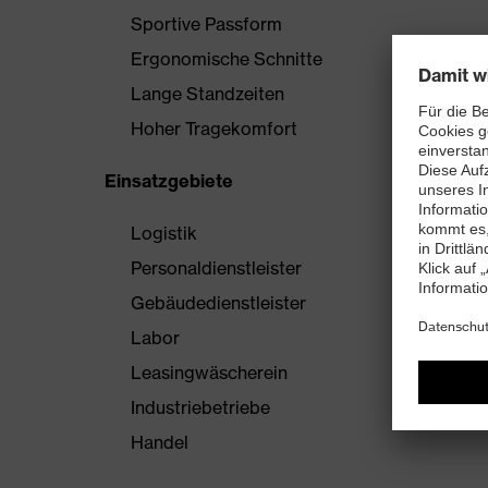
Sportive Passform
Ergonomische Schnitte
Lange Standzeiten
Hoher Tragekomfort
Einsatzgebiete
Logistik
Personaldienstleister
Gebäudedienstleister
Labor
Leasingwäscherein
Industriebetriebe
Handel