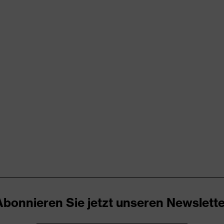
x suXXeed essentials
u
ren
bund, Vielzahl an Taschen, teilweise mit Patte
cken
razit
yester (recycelt), Baumwolle
Abonnieren Sie jetzt unseren Newslette
% Polyester (recycelt), 35 % Baumwolle