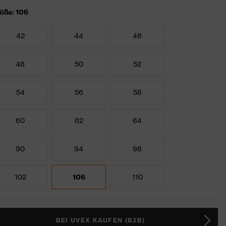
öße: 106
42
44
46
48
50
52
54
56
58
60
62
64
90
94
98
102
106
110
BEI UVEX KAUFEN (B2B)