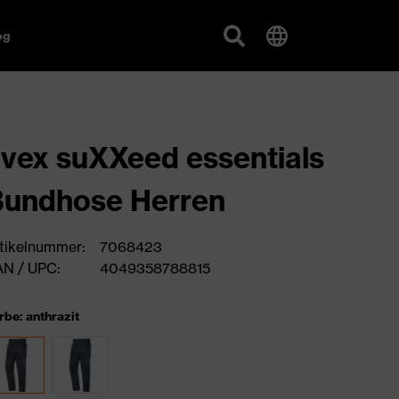
og
vex suXXeed essentials
Bundhose Herren
tikelnummer:
7068423
N / UPC:
4049358788815
rbe: anthrazit