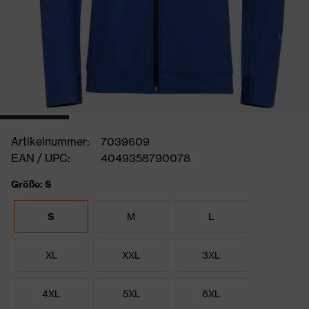
Artikelnummer:
7039609
EAN / UPC:
4049358790078
Größe: S
S
M
L
XL
XXL
3XL
4XL
5XL
6XL