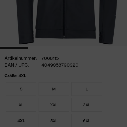
Artikelnummer:
7068115
EAN / UPC:
4049358790320
Größe: 4XL
S
M
L
XL
XXL
3XL
4XL
5XL
6XL