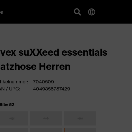
og
vex suXXeed essentials
atzhose Herren
tikelnummer:
7040509
N / UPC:
4049358787429
öße: 52
42
44
46