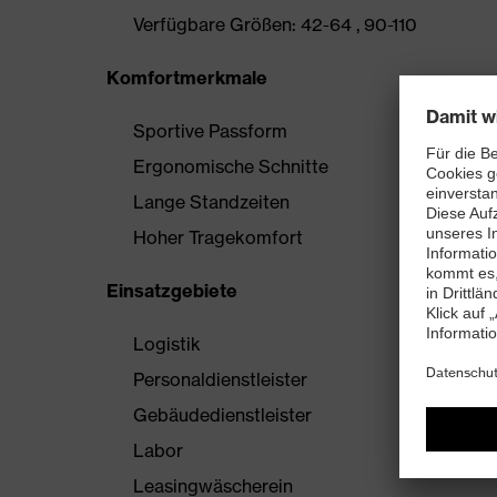
Verfügbare Größen: 42-64 , 90-110
Komfortmerkmale
Sportive Passform
Ergonomische Schnitte
Lange Standzeiten
Hoher Tragekomfort
Einsatzgebiete
Logistik
Personaldienstleister
Gebäudedienstleister
Labor
Leasingwäscherein