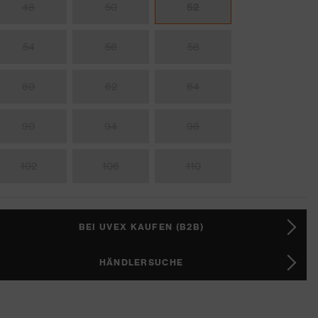
48
50
52
54
56
58
60
62
64
90
94
98
102
106
110
BEI UVEX KAUFEN (B2B)
HÄNDLERSUCHE