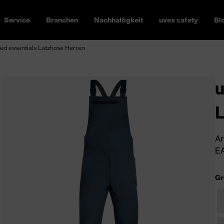
Service
Branchen
Nachhaltigkeit
uvex safety
Bl
ed essentials Latzhose Herren
u
L
Ar
EA
Gr