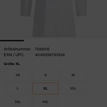
Artikelnummer:
7069112
EAN / UPC:
4049358791334
Größe: XL
XS
S
M
L
XL
XXL
3XL
4XL