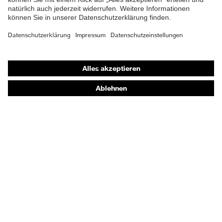
Shops
Online-Shop für B2B-Kunden
Online-Shop für Personaldienstleister
Online-Shop für Laserschutzprodukte
uvex Optik Shop Fürth
E | 3 Store
Kaufberatung
Händlersuche
Orthopädische Bestellungen
Noch Fragen zum Kauf?