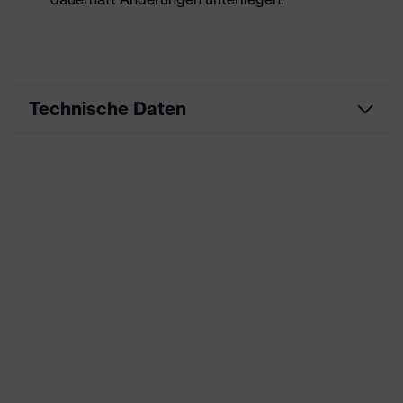
Technische Daten
Produktart
Arbeitskleidung
Produkttyp
Jacke
Produktart Untertypen
-
Produktfamilie
uvex suXXeed essentials
Farbe
blau
Geschlecht
Herren
Ausstattung
Flexbund