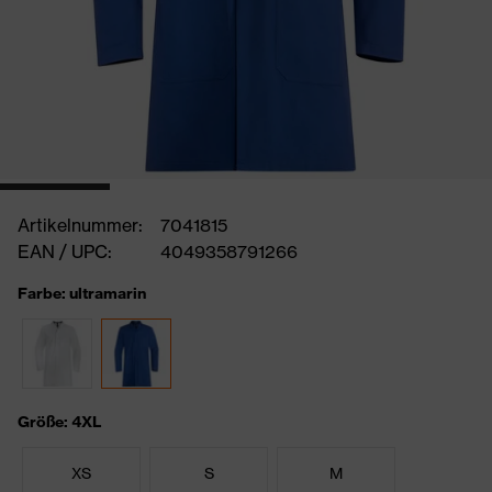
Artikelnummer:
7041815
EAN / UPC:
4049358791266
Farbe: ultramarin
Größe: 4XL
XS
S
M