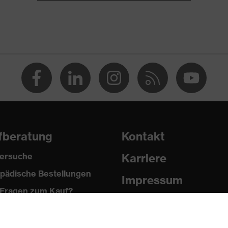
®, Polyester
 % Polyester, 2 % Elasthan®
fberatung
Kontakt
ersuche
Karriere
pädische Bestellungen
®, Polyester
Impressum
Fragen zum Kauf?
Datenschutz
 % Polyester, 2 % Elasthan®
Newsletter