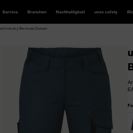
Service
Branchen
Nachhaltigkeit
uvex safety
Bl
ed industry Bermuda Damen
u
Ar
EA
Fa