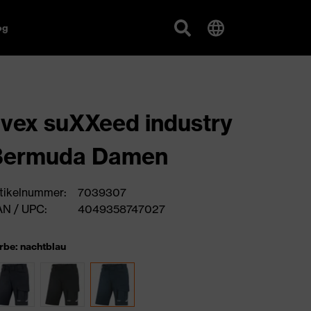
og
vex suXXeed industry
Bermuda Damen
tikelnummer:
7039307
N / UPC:
4049358747027
rbe: nachtblau