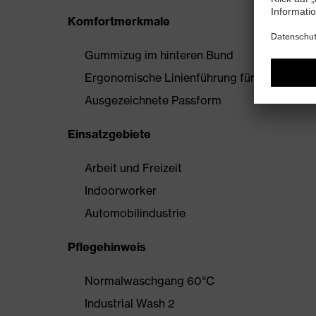
Komfortmerkmale
Gummizug im hinteren Bund
Ergonomische Linienführung für mehr Bewe
Ausgezeichnete Passform
Einsatzgebiete
Arbeit und Freizeit
Indoorworker
Automobilindustrie
Pflegehinweis
Normalwaschgang 60°C
Industrial Wash 2