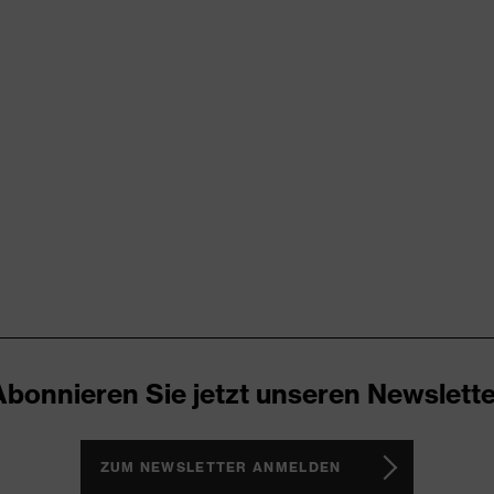
try
RD 100 (S20-0516)
ende Designelemente, Stretcheinsätze, Vielzahl an Taschen,
Abonnieren Sie jetzt unseren Newslette
ZUM NEWSLETTER ANMELDEN