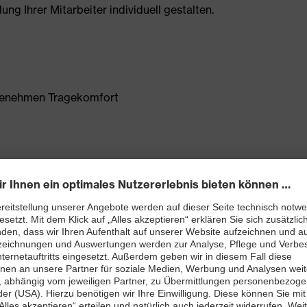
g Ihrer Mitarbeiter individuell gestalten.
ngenehmen Tragekomfort
egriertem Handyfach