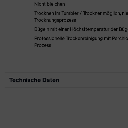
Nicht bleichen
Trocknen im Tumbler / Trockner möglich, ni
Trocknungsprozess
Bügeln mit einer Höchsttemperatur der Büg
Professionelle Trockenreinigung mit Perchl
Prozess
Technische Daten
Produktart
Arbeitskleidung
Produkttyp
Hose
Produktart Untertypen
-