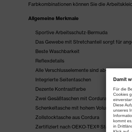
Farbkombinationen können Sie die Arbeitskleidun
Allgemeine Merkmale
Sportive Arbeitsschutz-Bermuda
Das Gewebe mit Stretchanteil sorgt für a
Beste Waschbarkeit
Reflexdetails
Alle Verschlusselemente sind abgedeckt
Integrierte Seitentaschen
Dezente Kontrastfarbe
Zwei Gesäßtaschen mit Cordura verstärkt
Schenkeltasche mit hohem Volumen und int
Zollstocktasche aus Cordura
Zertifiziert nach OEKO-TEX® Standard 100